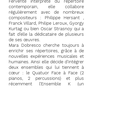
Fervente interprète du répertoire
contemporain, elle collabore
régulièrement avec de nombreux
compositeurs : Philippe Hersant ,
Franck Villard, Philipe Leroux, Gyorgy
Kurtag ou bien Oscar Strasnoy qui a
fait d’elle la dédicataire de plusieurs
de ses œuvres.
Mara Dobresco cherche toujours à
enrichir ses répertoires, grâce à de
nouvelles expériences musicales et
humaines. Ainsi elle décide d'intégrer
deux ensembles qui lui tiennent à
cœur : le Quatuor Face à Face (2
pianos, 2 percussions) et plus
récemment l’Ensemble K (un
ensemble de musiciens solistes
dirigé par Simone Menezes).
Enfant prodige ayant joué avec
orchestre dès l’âge de 11 ans , Mara
Dobresco est lauréate de nombreux
concours internationaux. Elle est
également boursière des Fondations
Yamaha, Meyer, Tarazzi et Nadia et