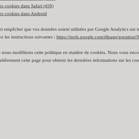
es cookies dans Safari (iOS)
es cookies dans Android
et empêcher que vos données soient utilisées par Google Analytics sur to
z les instructions suivantes :
https://tools.google.com/dlpage/gaoptout?h
ue nous modifiions cette politique en matière de cookies. Nous vous enc
ulièrement cette page pour obtenir les dernières informations sur les coo
litique en matière de cookies
Politique de confidentialité
© 2022 by Mara Dobresco