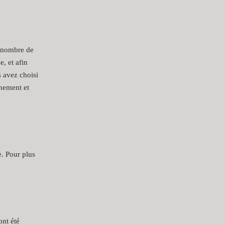
n nombre de
e, et afin
s avez choisi
nnement et
e. Pour plus
ont été