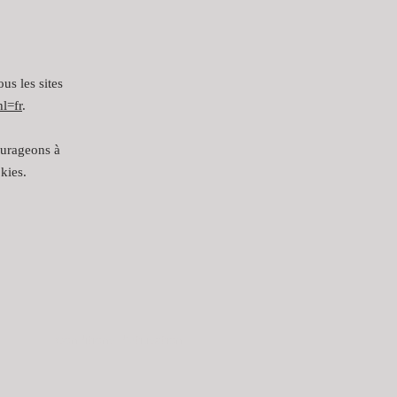
us les sites
l=fr
.
ourageons à
kies.
Conditions d'utilisation