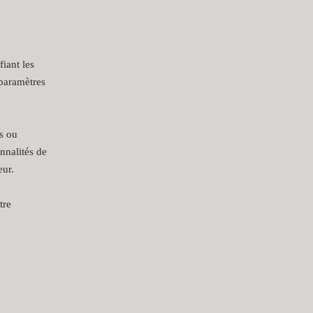
iant les
paramètres
es ou
nnalités de
eur.
tre